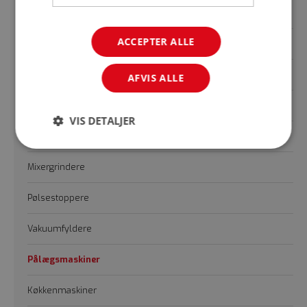
Strygestål
ACCEPTER ALLE
Skærebrætter
Båndsave
AFVIS ALLE
Kødhakkere
VIS DETALJER
Lynhakkere
Mixergrindere
Pølsestoppere
Vakuumfyldere
Pålægsmaskiner
Køkkenmaskiner