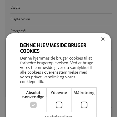
Vægte
Slagterknive
Strygestål
×
Skærebrætter
DENNE HJEMMESIDE BRUGER
COOKIES
Båndsave
Denne hjemmeside bruger cookies til at
forbedre brugeroplevelsen. Ved at bruge
Kødhakkere
vores hjemmeside giver du samtykke til
alle cookies i overensstemmelse med
vores
privatlivspolitik
og vores
Lynhakkere
cookiepolitik
.
Mixergrindere
Absolut
Ydeevne
Målretning
nødvendige
Pølsestoppere
Vakuumfyldere
Funktionalitet