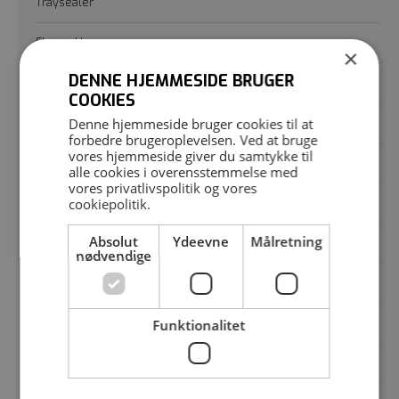
Traysealer
Flowpakker
×
DENNE HJEMMESIDE BRUGER
Posemaskiner
COOKIES
Denne hjemmeside bruger cookies til at
Vakuumpakker
forbedre brugeroplevelsen. Ved at bruge
vores hjemmeside giver du samtykke til
Krympetunnel
alle cookies i overensstemmelse med
vores
privatlivspolitik
og vores
cookiepolitik
.
Rundbord
Absolut
Ydeevne
Målretning
Posesvejser
nødvendige
Strækfilmsmaskine
Vinkelsvejser
Funktionalitet
Vægte