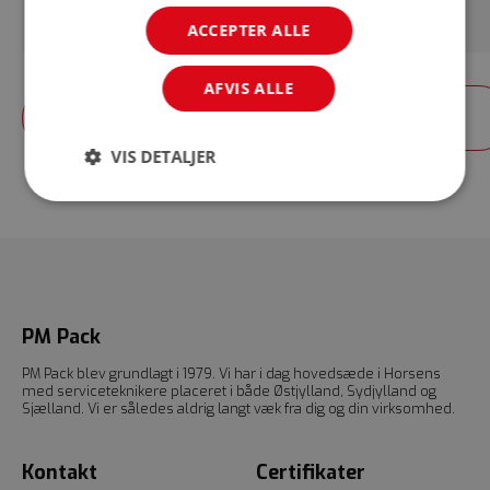
Brugte pakkemaskiner
ACCEPTER ALLE
AFVIS ALLE
Kontakt os
VIS DETALJER
PM Pack
PM Pack blev grundlagt i 1979. Vi har i dag hovedsæde i Horsens
med serviceteknikere placeret i både Østjylland, Sydjylland og
Sjælland. Vi er således aldrig langt væk fra dig og din virksomhed.
Kontakt
Certifikater