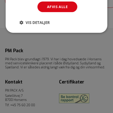
Kontakt os
AFVIS ALLE
VIS DETALJER
PM Pack
PM Pack blev grundlagt i 1979. Vi har i dag hovedsæde i Horsens
med serviceteknikere placeret i både Østjylland, Sydjylland og
Sjælland. Vi er således aldrig langt væk fra dig og din virksomhed.
Kontakt
Certifikater
PM PACK A/S
Satellitvej 7
8700 Horsens
Tlf.
+45 75 60 20 00