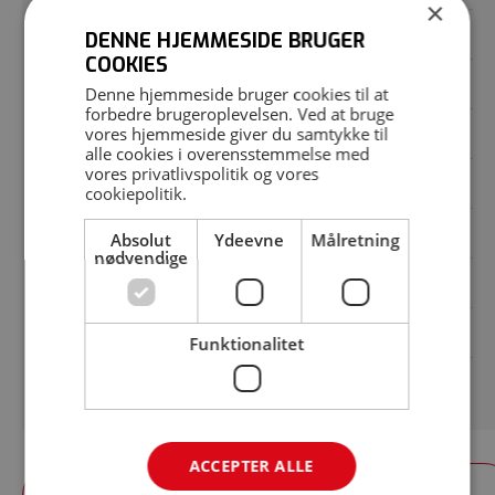
×
Vakuumpakker
DENNE HJEMMESIDE BRUGER
COOKIES
Krympetunnel
Denne hjemmeside bruger cookies til at
forbedre brugeroplevelsen. Ved at bruge
vores hjemmeside giver du samtykke til
Rundbord
alle cookies i overensstemmelse med
vores
privatlivspolitik
og vores
Posesvejser
cookiepolitik
.
Strækfilmsmaskine
Absolut
Ydeevne
Målretning
nødvendige
Vinkelsvejser
Vægte
Funktionalitet
Brugte pakkemaskiner
ACCEPTER ALLE