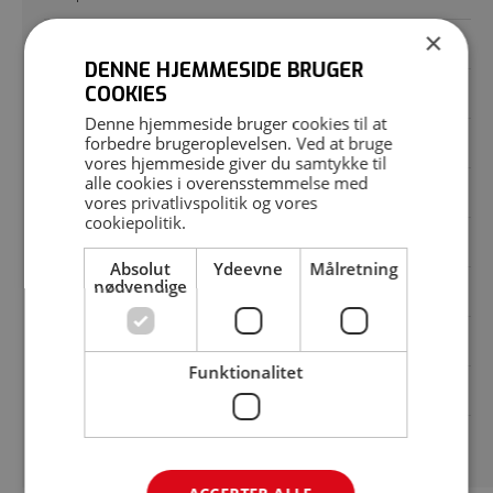
×
Posemaskiner
DENNE HJEMMESIDE BRUGER
COOKIES
Vakuumpakker
Denne hjemmeside bruger cookies til at
forbedre brugeroplevelsen. Ved at bruge
Krympetunnel
vores hjemmeside giver du samtykke til
alle cookies i overensstemmelse med
Rundbord
vores
privatlivspolitik
og vores
cookiepolitik
.
Posesvejser
Absolut
Ydeevne
Målretning
nødvendige
Strækfilmsmaskine
Vinkelsvejser
Funktionalitet
Vægte
Brugte pakkemaskiner