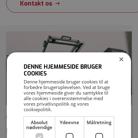
Kontakt os
×
DENNE HJEMMESIDE BRUGER
COOKIES
Denne hjemmeside bruger cookies til at
forbedre brugeroplevelsen. Ved at bruge
vores hjemmeside giver du samtykke til
alle cookies i overensstemmelse med
vores
privatlivspolitik
og vores
cookiepolitik
.
KONTAKT
Absolut
Ydeevne
Målretning
nødvendige
Book et besøg